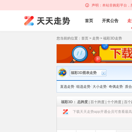
声明：本站非购彩平台，
首页
开奖公告
走
您当前的位置：
首页
>
走势
>
福彩3D走势
福彩3D图表走势
|
|
|
|
直选走势
组选走势
大小走势
奇偶走势
质合
福彩3D：
总跨度
|
百十跨度
|
十个跨度
|
百个
下载天天走势app开通会员可查看最高