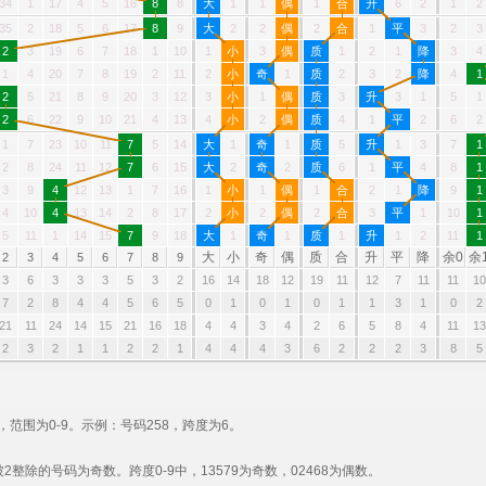
34
1
17
4
5
16
8
8
大
1
1
偶
1
合
升
6
2
1
2
35
2
18
5
6
17
8
9
大
2
2
偶
2
合
1
平
3
2
3
2
3
19
6
7
18
1
10
1
小
3
偶
质
1
2
1
降
3
4
1
4
20
7
8
19
2
11
2
小
奇
1
质
2
3
2
降
4
1
2
5
21
8
9
20
3
12
3
小
1
偶
质
3
升
3
1
5
1
2
6
22
9
10
21
4
13
4
小
2
偶
质
4
1
平
2
6
2
1
7
23
10
11
7
5
14
大
1
奇
1
质
5
升
1
3
7
1
2
8
24
11
12
7
6
15
大
2
奇
2
质
6
1
平
4
8
1
3
9
4
12
13
1
7
16
1
小
1
偶
1
合
2
1
降
9
1
4
10
4
13
14
2
8
17
2
小
2
偶
2
合
3
平
1
10
1
5
11
1
14
15
7
9
18
大
1
奇
1
质
1
升
1
2
11
1
大
小
奇
偶
质
合
升
平
降
余0
余
2
3
4
5
6
7
8
9
3
6
3
3
3
5
3
2
16
14
18
12
19
11
12
7
11
11
10
7
2
8
4
4
5
6
5
0
1
0
1
0
1
1
3
1
0
2
21
11
24
14
15
21
16
18
4
4
3
4
2
6
5
8
4
11
13
2
3
2
1
1
2
2
1
4
4
4
3
6
2
2
2
3
8
5
范围为0-9。示例：号码258，跨度为6。
。
整除的号码为奇数。跨度0-9中，13579为奇数，02468为偶数。