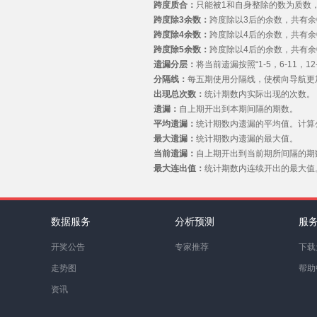
跨度质合：
只能被1和自身整除的数为质数，
跨度除3余数：
跨度除以3后的余数，共有余
跨度除4余数：
跨度除以4后的余数，共有余
跨度除5余数：
跨度除以4后的余数，共有余
遗漏分层：
将当前遗漏按照“1-5，6-11，
分隔线：
每五期使用分隔线，使横向导航更
出现总次数：
统计期数内实际出现的次数。
遗漏：
自上期开出到本期间隔的期数。
平均遗漏：
统计期数内遗漏的平均值。计算公
最大遗漏：
统计期数内遗漏的最大值。
当前遗漏：
自上期开出到当前期所间隔的期
最大连出值：
统计期数内连续开出的最大值
数据服务
分析预测
服
开奖公告
专家推荐
下载
走势图
帮助
资讯