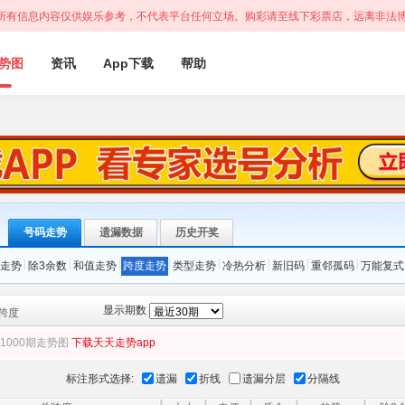
所有信息内容仅供娱乐参考，不代表平台任何立场。购彩请至线下彩票店，远离非法
势图
资讯
App下载
帮助
号码走势
遗漏数据
历史开奖
|
|
|
|
|
|
|
|
走势
除3余数
和值走势
跨度走势
类型走势
冷热分析
新旧码
重邻孤码
万能复式
显示期数
跨度
1000期走势图
下载天天走势app
标注形式选择:
遗漏
折线
遗漏分层
分隔线