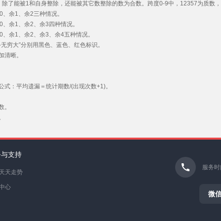
除了能被1和自身整除，还能被其它数整除的数为合数。跨度0-9中，12357为质数，0
0、余1、余2三种情况。
0、余1、余2、余3四种情况。
0、余1、余2、余3、余4五种情况。
12-无穷大”分别用黑色、蓝色、红色标识。
加清晰。
式：平均遗漏＝统计期数/(出现次数+1)。
数。
。
务与支持
服务时间0
天天走势
中心
微