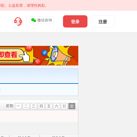
博彩。公益彩票，请理性购彩。
微信咨询
登录
注册
|
星期:
一
二
三
四
五
六
日
全