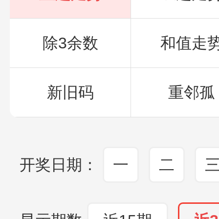
除3余数
和值走
新旧码
重邻孤
开奖日期：
一
二