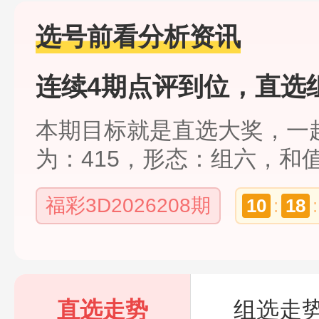
选号前看分析资讯
连续4期点评到位，直选组
本期目标就是直选大奖，一起
为：415，形态：组六，和
福彩3D2026208期
10
:
18
:
直选走势
组选走