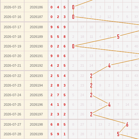
0
2026-07-15
2026186
0
4
5
15
8
1
11
6
4
36
0
2026-07-16
2026187
0
2
3
16
9
2
12
7
5
37
2026-07-17
2026188
9
6
9
1
17
10
3
13
8
6
38
5
2026-07-18
2026189
5
5
8
2
18
11
4
14
7
39
0
2026-07-19
2026190
0
2
6
19
12
5
15
1
8
40
2026-07-20
2026191
9
0
6
1
20
13
6
16
2
9
41
4
2026-07-21
2026192
4
2
5
2
21
14
7
3
10
42
2
2026-07-22
2026193
2
5
4
3
22
8
1
4
11
43
2
2026-07-23
2026194
2
8
3
4
23
9
2
5
12
44
2
2026-07-24
2026195
2
7
5
5
24
10
3
6
13
45
4
2026-07-25
2026196
4
1
9
6
25
1
11
7
14
46
2
2026-07-26
2026197
2
3
2
7
26
12
1
8
15
47
6
2026-07-27
2026198
6
8
5
8
27
1
13
2
9
48
5
2026-07-28
2026199
5
9
1
9
28
2
14
3
1
49