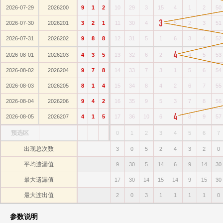
2026-07-29
2026200
9
1
2
10
29
3
15
4
1
2
50
3
2026-07-30
2026201
3
2
1
11
30
4
5
2
3
51
2026-07-31
2026202
9
8
8
12
31
5
1
6
3
4
52
4
2026-08-01
2026203
4
3
5
13
32
6
2
4
5
53
2026-08-02
2026204
9
7
8
14
33
7
3
1
5
6
54
2026-08-03
2026205
8
1
4
15
34
8
4
2
6
7
55
2026-08-04
2026206
9
4
2
16
35
9
5
3
7
8
56
4
2026-08-05
2026207
4
1
5
17
36
10
6
8
9
57
预选区
0
1
2
3
4
5
6
7
出现总次数
3
0
5
2
4
3
2
0
平均遗漏值
9
30
5
14
6
9
14
30
最大遗漏值
17
30
14
15
14
9
15
30
最大连出值
2
0
3
1
1
1
1
0
参数说明