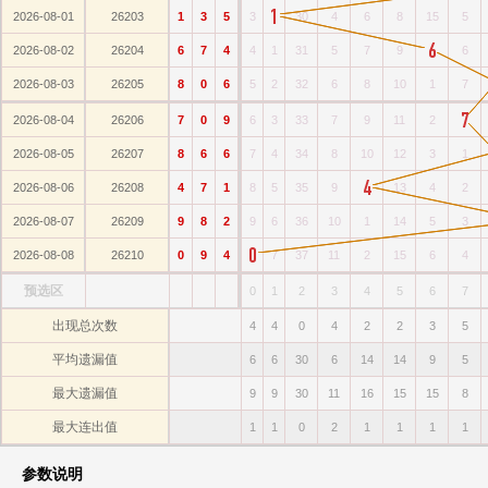
1
2026-08-01
26203
1
3
5
3
30
4
6
8
15
5
6
2026-08-02
26204
6
7
4
4
1
31
5
7
9
6
2026-08-03
26205
8
0
6
5
2
32
6
8
10
1
7
7
2026-08-04
26206
7
0
9
6
3
33
7
9
11
2
2026-08-05
26207
8
6
6
7
4
34
8
10
12
3
1
4
2026-08-06
26208
4
7
1
8
5
35
9
13
4
2
2026-08-07
26209
9
8
2
9
6
36
10
1
14
5
3
0
2026-08-08
26210
0
9
4
7
37
11
2
15
6
4
预选区
0
1
2
3
4
5
6
7
出现总次数
4
4
0
4
2
2
3
5
平均遗漏值
6
6
30
6
14
14
9
5
最大遗漏值
9
9
30
11
16
15
15
8
最大连出值
1
1
0
2
1
1
1
1
参数说明