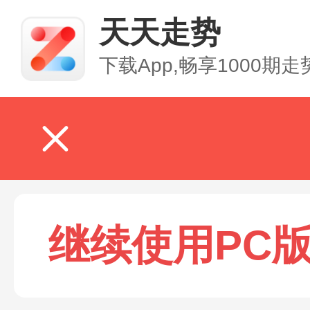
天天走势
下载App,畅享1000期走
继续使用PC